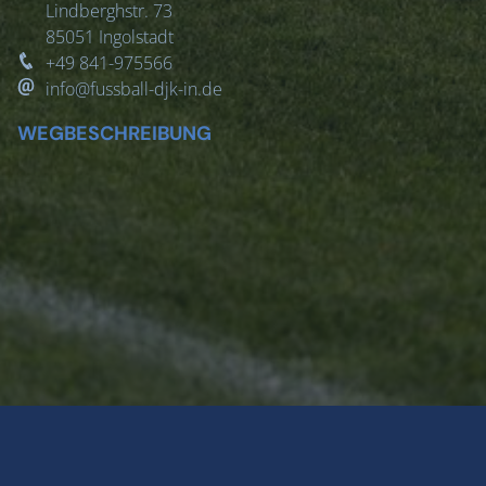
Lindberghstr. 73
85051
Ingolstadt
+49 841-975566
info@fussball-djk-in.de
WEGBESCHREIBUNG
Copyright ©
DJK Ingolstadt e.V. Abt. Fußball
Impressum
|
Datenschutzerklärung