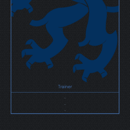
Trainer
-
-
-