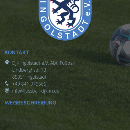
KONTAKT
DJK Ingolstadt e.V. Abt. Fußball
Lindberghstr. 73
85051
Ingolstadt
+49 841-975566
info@fussball-djk-in.de
WEGBESCHREIBUNG