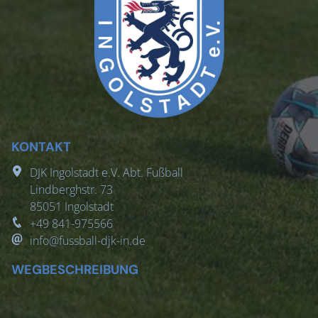
KONTAKT
DJK Ingolstadt e.V. Abt. Fußball
Lindberghstr. 73
85051
Ingolstadt
+49 841-975566
info@fussball-djk-in.de
WEGBESCHREIBUNG