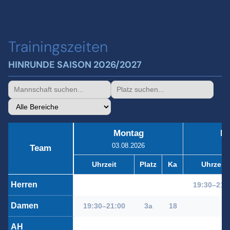
Trainingszeiten
HINRUNDE SAISON 2026/2027
Montag
Di
03.08.2026
04
Team
Uhrzeit
Platz
Ka
Uhrzeit
Herren
19:30–21:
Damen
19:30–21:00
3a
18
AH